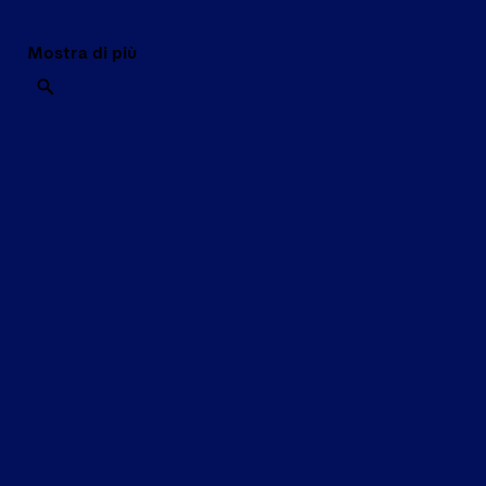
Mostra di più
DUREX
NUDE SESATION
PREMIUM NO LATTEX
CLICCA E SCOPRI DI PIÙ
NUOVO
DUREX