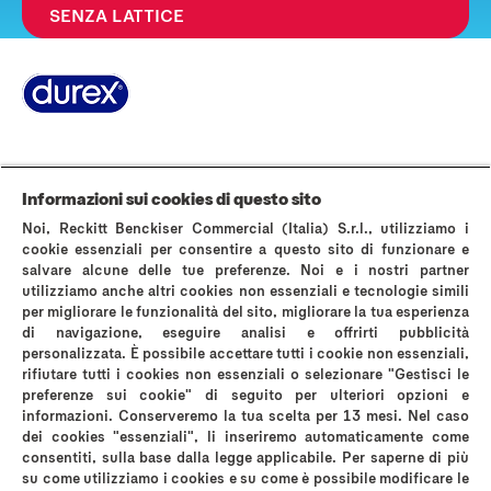
SENZA LATTICE
Pagina Informazioni su Durex
World’s #1 Condom
La storia di Durex
Domande Frequenti
Area stampa
Contattaci
Informazioni sui cookies di questo sito
AVVERTENZE E INFORMAZIONI DI SICUREZZA
Noi, Reckitt Benckiser Commercial (Italia) S.r.l., utilizziamo i
Politica sui cookies
Avviso sulla Privacy
cookie essenziali per consentire a questo sito di funzionare e
salvare alcune delle tue preferenze. Noi e i nostri partner
Termini & Condizioni di Utilizzo del Sito Web
utilizziamo anche altri cookies non essenziali e tecnologie simili
Privacy A luci accese
Informativa privacy instagram
per migliorare le funzionalità del sito, migliorare la tua esperienza
Mappa del sito
di navigazione, eseguire analisi e offrirti pubblicità
personalizzata. È possibile accettare tutti i cookie non essenziali,
rifiutare tutti i cookies non essenziali o selezionare "Gestisci le
preferenze sui cookie" di seguito per ulteriori opzioni e
informazioni. Conserveremo la tua scelta per 13 mesi. Nel caso
dei cookies "essenziali", li inseriremo automaticamente come
*comparati con i normali preservativi in lattice Durex
consentiti, sulla base dalla legge applicabile. Per saperne di più
su come utilizziamo i cookies e su come è possibile modificare le
Reckitt Benckiser Healthcare (Italia) S.p.A