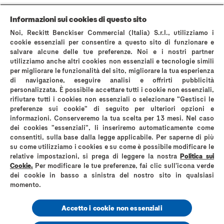
La storia di Durex
Domande Frequenti
Area stampa
Contattaci
Informazioni sui cookies di questo sito
AVVERTENZE E INFORMAZIONI DI SICUREZZA
Noi, Reckitt Benckiser Commercial (Italia) S.r.l., utilizziamo i
Politica sui cookies
Avviso sulla Privacy
cookie essenziali per consentire a questo sito di funzionare e
salvare alcune delle tue preferenze. Noi e i nostri partner
Termini & Condizioni di Utilizzo del Sito Web
utilizziamo anche altri cookies non essenziali e tecnologie simili
Privacy A luci accese
Informativa privacy instagram
per migliorare le funzionalità del sito, migliorare la tua esperienza
Mappa del sito
di navigazione, eseguire analisi e offrirti pubblicità
personalizzata. È possibile accettare tutti i cookie non essenziali,
rifiutare tutti i cookies non essenziali o selezionare "Gestisci le
preferenze sui cookie" di seguito per ulteriori opzioni e
informazioni. Conserveremo la tua scelta per 13 mesi. Nel caso
dei cookies "essenziali", li inseriremo automaticamente come
*comparati con i normali preservativi in lattice Durex
consentiti, sulla base dalla legge applicabile. Per saperne di più
su come utilizziamo i cookies e su come è possibile modificare le
Reckitt Benckiser Healthcare (Italia) S.p.A
relative impostazioni, si prega di leggere la nostra
Politica sui
Via G. Spadolini, n. 7 – 20141 Milano
Cookie.
Per modificare le tue preferenze, fai clic sull'icona verde
Partita IVA 01768930131
dei cookie in basso a sinistra del nostro sito in qualsiasi
Codice Fiscale e Numero di iscrizione al registro delle imprese di Milano
Monza Brianza Lodi 06325010152
momento.
Numero R.E.A. MI – 1758226
Capitale sociale Euro 3.620.000 i.v. Socio unico Reckitt Benckiser Holdings
Accetto i cookie non essenziali
(Italia) S.r.l.
www.durex.co.uk