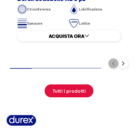
Circonferenza
Lubrificazione
Spessore
Lattice
ACQUISTA ORA
Tutti i prodotti
Pagina Informazioni su Durex
World’s #1 Condom