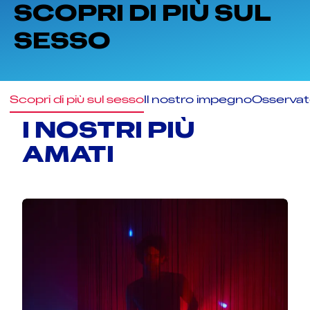
SCOPRI DI PIÙ SUL
SESSO
Scopri di più sul sesso
Il nostro impegno
Osservato
I NOSTRI PIÙ
AMATI