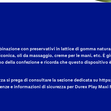
binazione con preservativi in lattice di gomma natur
iliconica, oli da massaggio, creme per le mani, etc. È 
erno della confezione e ricorda che questo dispositivo è
ezza si prega di consultare la sezione dedicata su ht
tenze e informazioni di sicurezza per Durex Play Max