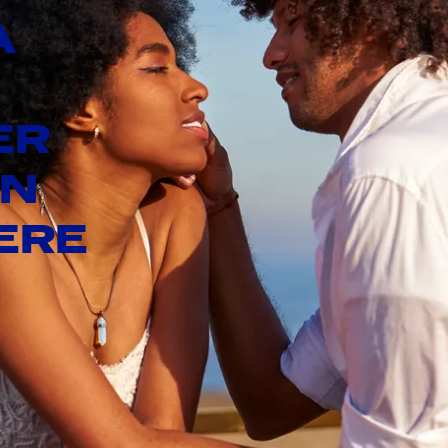
A
ER
UN
ERE
rpo.