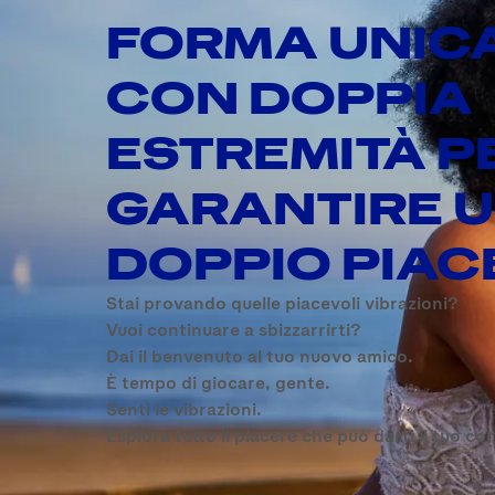
FORMA UNIC
CON DOPPIA
ESTREMITÀ P
GARANTIRE 
DOPPIO PIAC
Stai provando quelle piacevoli vibrazioni?
Vuoi continuare a sbizzarrirti?
Dai il benvenuto al tuo nuovo amico.
È tempo di giocare, gente.
Senti le vibrazioni.
Esplora tutto il piacere che può darti il tuo co