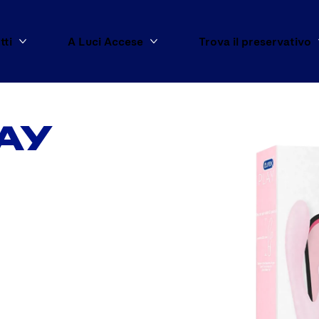
tti
A Luci Accese
Trova il preservativo
Mostra di più Tutti i prodotti
Mostra di più A Luci Accese
AY