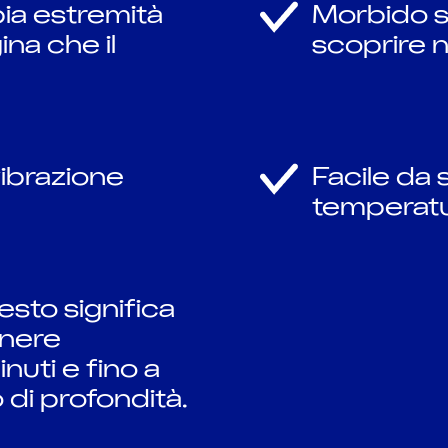
ia estremità
Morbido si
ina che il
scoprire 
vibrazione
Facile da s
temperat
sto significa
anere
nuti e fino a
di profondità.