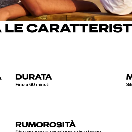
LE CARATTERIST
A
DURATA
M
Fino a 60 minuti
Si
RUMOROSITÀ
Discreto per un’esperienza coinvolgente