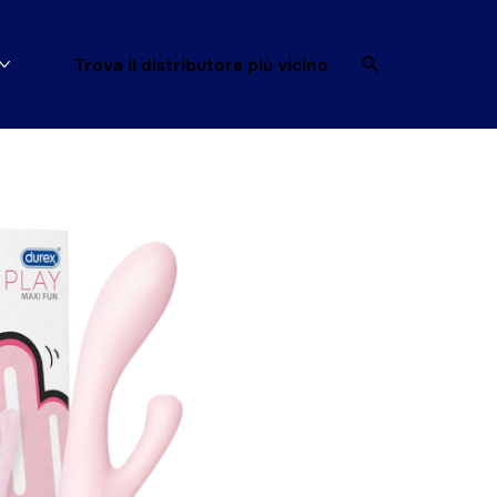
Trova il distributore più vicino
Mostra di più Trova il preservativo