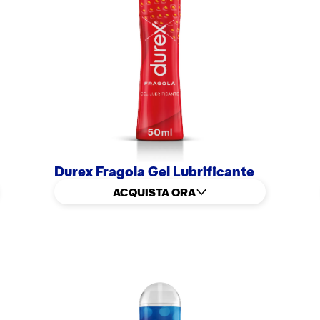
Durex Fragola Gel Lubrificante
ACQUISTA ORA