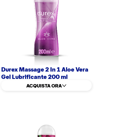
Durex Massage 2 In 1 Aloe Vera
Gel Lubrificante 200 ml
ACQUISTA ORA