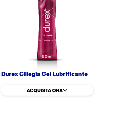
Durex Ciliegia Gel Lubrificante
ACQUISTA ORA