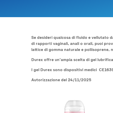
Se desideri qualcosa di fluido e vellutato 
di rapporti vaginali, anali o orali, puoi pr
lattice di gomma naturale e poliisoprene, n
Durex offre un’ampia scelta di gel lubrifican
I gel Durex sono dispositivi medici CE1639
Autorizzazione del
24/11/2025