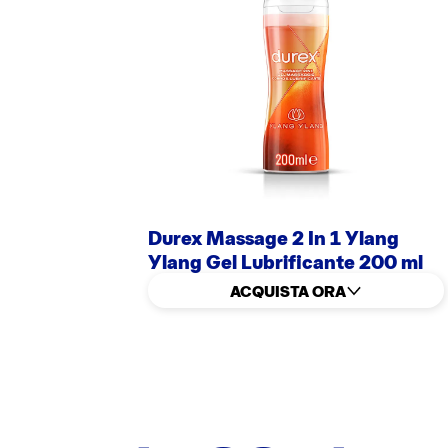
Durex Massage 2 In 1 Ylang
Ylang Gel Lubrificante 200 ml
ACQUISTA ORA