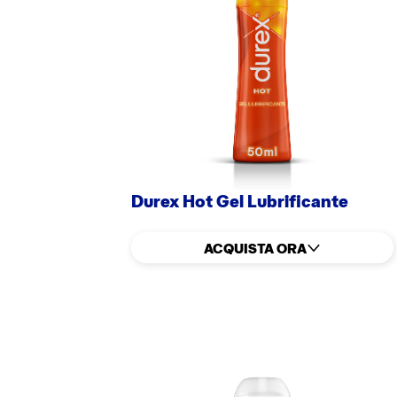
Durex Hot Gel Lubrificante
ACQUISTA ORA