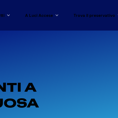
tti
A Luci Accese
Trova il preservativo
Mostra di più Tutti i prodotti
Mostra di più A Luci Accese
TI A 
UOSA