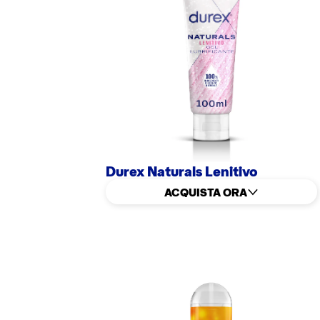
Durex Naturals Lenitivo
ACQUISTA ORA