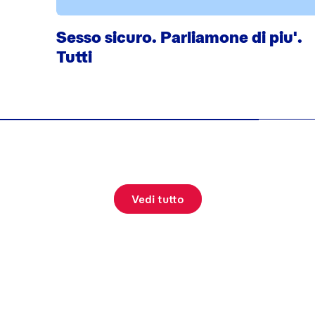
Sesso sicuro. Parliamone di piu'.
Tutti
Vedi tutto