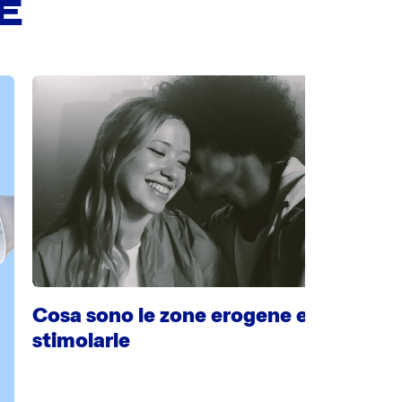
E
Cosa sono le zone erogene e come
stimolarle