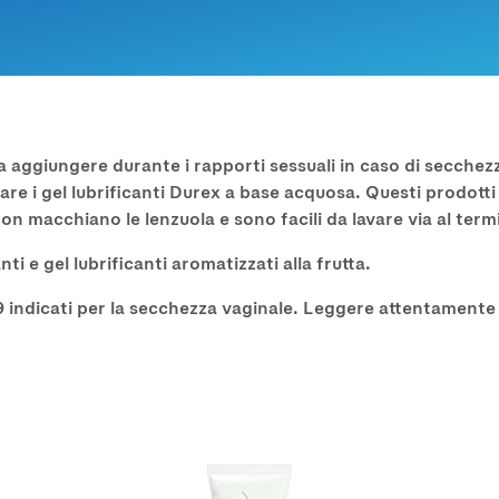
da aggiungere durante i rapporti sessuali in caso di secchez
ovare i gel lubrificanti Durex a base acquosa. Questi prodotti
on macchiano le lenzuola e sono facili da lavare via al term
ti e gel lubrificanti aromatizzati alla frutta.
 indicati per la secchezza vaginale. Leggere attentamente le