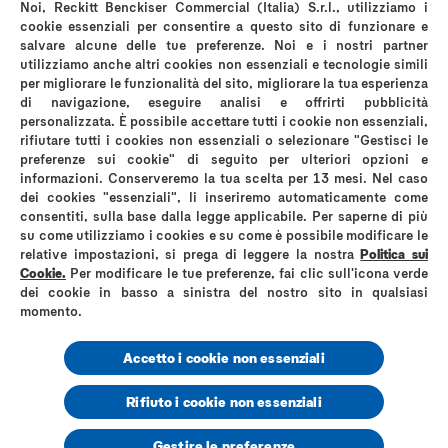
Noi, Reckitt Benckiser Commercial (Italia) S.r.l., utilizziamo i
Politica sui cookies
Avviso sulla Privacy
cookie essenziali per consentire a questo sito di funzionare e
salvare alcune delle tue preferenze. Noi e i nostri partner
Termini & Condizioni di Utilizzo del Sito Web
utilizziamo anche altri cookies non essenziali e tecnologie simili
Privacy A luci accese
Informativa privacy instagram
per migliorare le funzionalità del sito, migliorare la tua esperienza
Mappa del sito
di navigazione, eseguire analisi e offrirti pubblicità
personalizzata. È possibile accettare tutti i cookie non essenziali,
rifiutare tutti i cookies non essenziali o selezionare "Gestisci le
preferenze sui cookie" di seguito per ulteriori opzioni e
informazioni. Conserveremo la tua scelta per 13 mesi. Nel caso
dei cookies "essenziali", li inseriremo automaticamente come
*comparati con i normali preservativi in lattice Durex
consentiti, sulla base dalla legge applicabile. Per saperne di più
su come utilizziamo i cookies e su come è possibile modificare le
Reckitt Benckiser Healthcare (Italia) S.p.A
relative impostazioni, si prega di leggere la nostra
Politica sui
Via G. Spadolini, n. 7 – 20141 Milano
Cookie.
Per modificare le tue preferenze, fai clic sull'icona verde
Partita IVA 01768930131
dei cookie in basso a sinistra del nostro sito in qualsiasi
Codice Fiscale e Numero di iscrizione al registro delle imprese di Milano
Monza Brianza Lodi 06325010152
momento.
Numero R.E.A. MI – 1758226
Capitale sociale Euro 3.620.000 i.v. Socio unico Reckitt Benckiser Holdings
Accetto i cookie non essenziali
(Italia) S.r.l.
www.durex.co.uk
Rifiuto i cookie non essenziali
© 2026, Durex Italy RB-M-02894
Gestire le preferenze