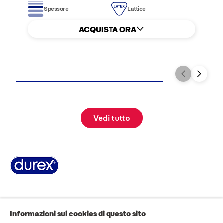
Spessore
Lattice
ACQUISTA ORA
Vedi tutto
Pagina Informazioni su Durex
World’s #1 Condom
La storia di Durex
Domande Frequenti
Area stampa
Contattaci
Informazioni sui cookies di questo sito
AVVERTENZE E INFORMAZIONI DI SICUREZZA