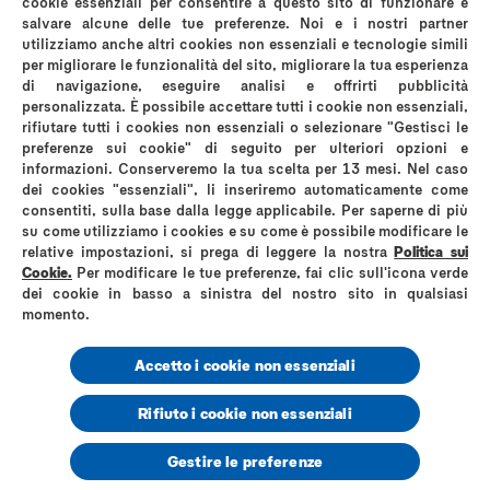
cookie essenziali per consentire a questo sito di funzionare e
salvare alcune delle tue preferenze. Noi e i nostri partner
Termini & Condizioni di Utilizzo del Sito Web
utilizziamo anche altri cookies non essenziali e tecnologie simili
Privacy A luci accese
Informativa privacy instagram
per migliorare le funzionalità del sito, migliorare la tua esperienza
Mappa del sito
di navigazione, eseguire analisi e offrirti pubblicità
personalizzata. È possibile accettare tutti i cookie non essenziali,
rifiutare tutti i cookies non essenziali o selezionare "Gestisci le
preferenze sui cookie" di seguito per ulteriori opzioni e
informazioni. Conserveremo la tua scelta per 13 mesi. Nel caso
dei cookies "essenziali", li inseriremo automaticamente come
*comparati con i normali preservativi in lattice Durex
consentiti, sulla base dalla legge applicabile. Per saperne di più
su come utilizziamo i cookies e su come è possibile modificare le
Reckitt Benckiser Healthcare (Italia) S.p.A
relative impostazioni, si prega di leggere la nostra
Politica sui
Via G. Spadolini, n. 7 – 20141 Milano
Cookie.
Per modificare le tue preferenze, fai clic sull'icona verde
Partita IVA 01768930131
dei cookie in basso a sinistra del nostro sito in qualsiasi
Codice Fiscale e Numero di iscrizione al registro delle imprese di Milano
Monza Brianza Lodi 06325010152
momento.
Numero R.E.A. MI – 1758226
Capitale sociale Euro 3.620.000 i.v. Socio unico Reckitt Benckiser Holdings
Accetto i cookie non essenziali
(Italia) S.r.l.
www.durex.co.uk
Rifiuto i cookie non essenziali
© 2026, Durex Italy RB-M-02894
Gestire le preferenze