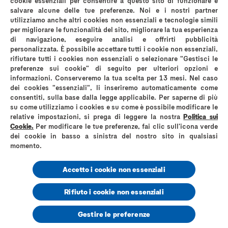
cookie essenziali per consentire a questo sito di funzionare e
durata dell’iniziativa. A titolo di esempio non
salvare alcune delle tue preferenze. Noi e i nostri partner
saranno accettate conferme d’ordine o di
utilizziamo anche altri cookies non essenziali e tecnologie simili
per migliorare le funzionalità del sito, migliorare la tua esperienza
spedizione che riportino date antecedenti
di navigazione, eseguire analisi e offrirti pubblicità
all’inizio dell’attività.
personalizzata. È possibile accettare tutti i cookie non essenziali,
Nel caso di acquisti online la Società
rifiutare tutti i cookies non essenziali o selezionare "Gestisci le
Promotrice si riserva di verificare che
preferenze sui cookie" di seguito per ulteriori opzioni e
informazioni. Conserveremo la tua scelta per 13 mesi. Nel caso
l’acquisto sia andato a buon fine e che i
dei cookies "essenziali", li inseriremo automaticamente come
prodotti non siano stati resi. In caso di dubbi
consentiti, sulla base dalla legge applicabile. Per saperne di più
la Società si riserva il diritto effettuare
su come utilizziamo i cookies e su come è possibile modificare le
relative impostazioni, si prega di leggere la nostra
Politica sui
ulteriori verifiche.
Cookie.
Per modificare le tue preferenze, fai clic sull'icona verde
La Società Promotrice si riserva il diritto di
dei cookie in basso a sinistra del nostro sito in qualsiasi
richiedere ai Destinatari l’invio, a mezzo
momento.
posta di superficie, della seguente
documentazione: Documento
Accetto i cookie non essenziali
d’Acquisto/Scontrino integro ed originale
oppure copia della fattura/ricevuta, codici a
Rifiuto i cookie non essenziali
barre (EAN) dei prodotti acquistati ritagliati
Gestire le preferenze
dalla confezione (
oppure fotocopiati se non
sarà possibile ritagliarli
), stampa completa