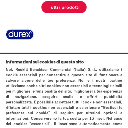
Tutti i prodotti
Pagina Informazioni su Durex
World’s #1 Condom
La storia di Durex
Domande Frequenti
Area stampa
Contattaci
Informazioni sui cookies di questo sito
AVVERTENZE E INFORMAZIONI DI SICUREZZA
Noi, Reckitt Benckiser Commercial (Italia) S.r.l., utilizziamo i
Politica sui cookies
Avviso sulla Privacy
cookie essenziali per consentire a questo sito di funzionare e
salvare alcune delle tue preferenze. Noi e i nostri partner
Termini & Condizioni di Utilizzo del Sito Web
utilizziamo anche altri cookies non essenziali e tecnologie simili
Privacy A luci accese
Informativa privacy instagram
per migliorare le funzionalità del sito, migliorare la tua esperienza
Mappa del sito
di navigazione, eseguire analisi e offrirti pubblicità
personalizzata. È possibile accettare tutti i cookie non essenziali,
rifiutare tutti i cookies non essenziali o selezionare "Gestisci le
preferenze sui cookie" di seguito per ulteriori opzioni e
informazioni. Conserveremo la tua scelta per 13 mesi. Nel caso
dei cookies "essenziali", li inseriremo automaticamente come
*comparati con i normali preservativi in lattice Durex