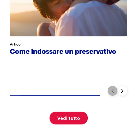
Articoli
Ar
Come indossare un preservativo
S
Vedi tutto