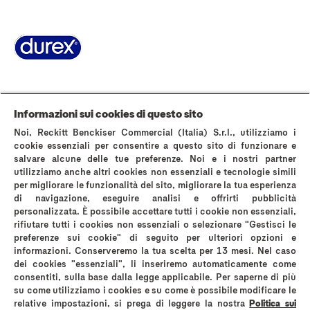
Pagina Informazioni su Durex
World’s #1 Condom
La storia di Durex
Domande Frequenti
Area stampa
Contattaci
Informazioni sui cookies di questo sito
AVVERTENZE E INFORMAZIONI DI SICUREZZA
Noi, Reckitt Benckiser Commercial (Italia) S.r.l., utilizziamo i
Politica sui cookies
Avviso sulla Privacy
cookie essenziali per consentire a questo sito di funzionare e
salvare alcune delle tue preferenze. Noi e i nostri partner
Termini & Condizioni di Utilizzo del Sito Web
utilizziamo anche altri cookies non essenziali e tecnologie simili
Privacy A luci accese
Informativa privacy instagram
per migliorare le funzionalità del sito, migliorare la tua esperienza
Mappa del sito
di navigazione, eseguire analisi e offrirti pubblicità
personalizzata. È possibile accettare tutti i cookie non essenziali,
rifiutare tutti i cookies non essenziali o selezionare "Gestisci le
preferenze sui cookie" di seguito per ulteriori opzioni e
informazioni. Conserveremo la tua scelta per 13 mesi. Nel caso
dei cookies "essenziali", li inseriremo automaticamente come
*comparati con i normali preservativi in lattice Durex
consentiti, sulla base dalla legge applicabile. Per saperne di più
su come utilizziamo i cookies e su come è possibile modificare le
Reckitt Benckiser Healthcare (Italia) S.p.A
relative impostazioni, si prega di leggere la nostra
Politica sui
Via G. Spadolini, n. 7 – 20141 Milano