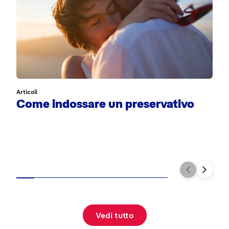
Articoli
Ar
Come indossare un preservativo
S
Vedi tutto