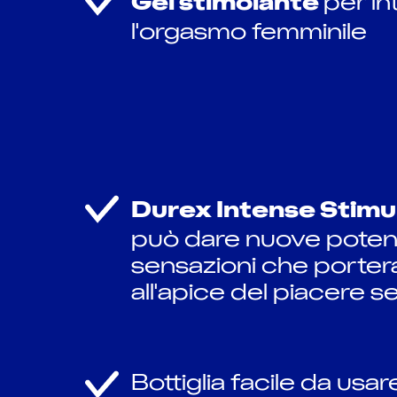
Gel stimolante
per in
l'orgasmo femminile
Durex Intense Stimul
può dare nuove potent
sensazioni che porter
all'apice del piacere s
Bottiglia facile da usar