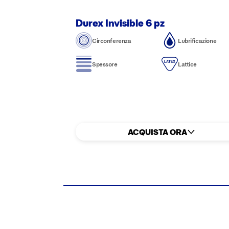
Durex Invisible 6 pz
Circonferenza
Lubrificazione
Spessore
Lattice
ACQUISTA ORA