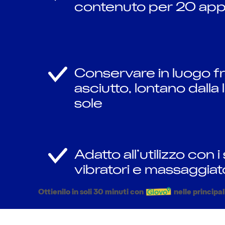
contenuto per 20 appl
Conservare in luogo f
asciutto, lontano dalla 
sole
Adatto all’utilizzo con i 
vibratori e massaggiat
Ottienilo in soli 30 minuti con
nelle principal