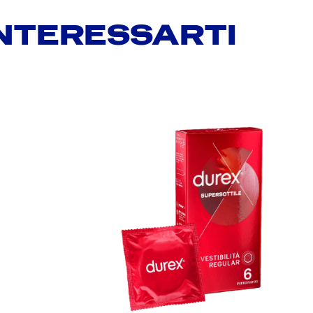
NTERESSARTI