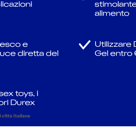
icazioni
stimolant
alimento
resco e
Utilizzare
luce diretta del
Gel entro 
sex toys, i
ori Durex
i città Italiane