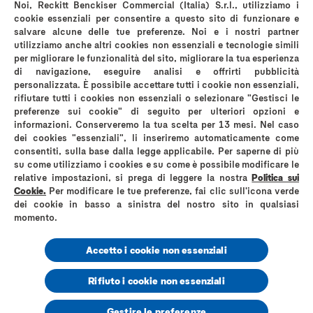
Noi, Reckitt Benckiser Commercial (Italia) S.r.l., utilizziamo i
Politica sui cookies
Avviso sulla Privacy
cookie essenziali per consentire a questo sito di funzionare e
salvare alcune delle tue preferenze. Noi e i nostri partner
Termini & Condizioni di Utilizzo del Sito Web
utilizziamo anche altri cookies non essenziali e tecnologie simili
Privacy A luci accese
Informativa privacy instagram
per migliorare le funzionalità del sito, migliorare la tua esperienza
Mappa del sito
di navigazione, eseguire analisi e offrirti pubblicità
personalizzata. È possibile accettare tutti i cookie non essenziali,
rifiutare tutti i cookies non essenziali o selezionare "Gestisci le
preferenze sui cookie" di seguito per ulteriori opzioni e
informazioni. Conserveremo la tua scelta per 13 mesi. Nel caso
dei cookies "essenziali", li inseriremo automaticamente come
*comparati con i normali preservativi in lattice Durex
consentiti, sulla base dalla legge applicabile. Per saperne di più
su come utilizziamo i cookies e su come è possibile modificare le
Reckitt Benckiser Healthcare (Italia) S.p.A
relative impostazioni, si prega di leggere la nostra
Politica sui
Via G. Spadolini, n. 7 – 20141 Milano
Cookie.
Per modificare le tue preferenze, fai clic sull'icona verde
Partita IVA 01768930131
dei cookie in basso a sinistra del nostro sito in qualsiasi
Codice Fiscale e Numero di iscrizione al registro delle imprese di Milano
Monza Brianza Lodi 06325010152
momento.
Numero R.E.A. MI – 1758226
Capitale sociale Euro 3.620.000 i.v. Socio unico Reckitt Benckiser Holdings
Accetto i cookie non essenziali
(Italia) S.r.l.
www.durex.co.uk
Rifiuto i cookie non essenziali
© 2026, Durex Italy RB-M-02894
Gestire le preferenze