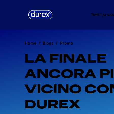
Tutti i prodo
Home
Blogs
Promo
LA FINALE 
ANCORA PI
VICINO CO
DUREX