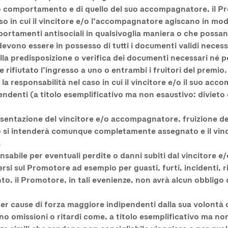
rio comportamento e di quello del suo accompagnatore, il Pr
so in cui il vincitore e/o l’accompagnatore agiscano in mod
ortamenti antisociali in qualsivoglia maniera o che possano
evono essere in possesso di tutti i documenti validi necess
a predisposizione o verifica dei documenti necessari né per
e rifiutato l’ingresso a uno o entrambi i fruitori del premio.
a responsabilità nel caso in cui il vincitore e/o il suo a
ndenti (a titolo esemplificativo ma non esaustivo: divieto 
resentazione del vincitore e/o accompagnatore, fruizione d
 si intenderà comunque completamente assegnato e il vinci
.
sabile per eventuali perdite o danni subiti dal vincitore e
 sul Promotore ad esempio per guasti, furti, incidenti, rit
o, il Promotore, in tali evenienze, non avrà alcun obbligo 
r cause di forza maggiore indipendenti dalla sua volontà ch
 omissioni o ritardi come, a titolo esemplificativo ma non 