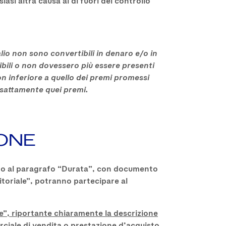
iasi altra causa al di fuori del controllo
alio non sono convertibili in denaro e/o in
ibili o non dovessero più essere presenti
on inferiore a quello dei premi promessi
esattamente quei premi.
IONE
cato al paragrafo “Durata”, con documento
itoriale”, potranno partecipare al
e”, riportante chiaramente la descrizione
iale di vendita o prestazione d’acquisto