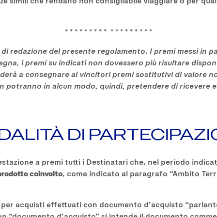
ze simili che rendano non consigliabile viaggiare o per quals
* * * * * * * * * * * * * * * * * *
ta di redazione del presente regolamento. I premi messi in p
gna, i premi su indicati non dovessero più risultare dispon
erà a consegnare ai vincitori premi sostitutivi di valore n
on potranno in alcun modo, quindi, pretendere di ricevere 
ALITÀ DI PARTECIPAZ
stazione a premi tutti i Destinatari che, nel periodo indi
prodotto coinvolto
, come indicato al paragrafo “Ambito Terr
 per acquisti effettuati con documento d’acquisto “parlant
on “documento d’acquisto” si intende il documento commerc