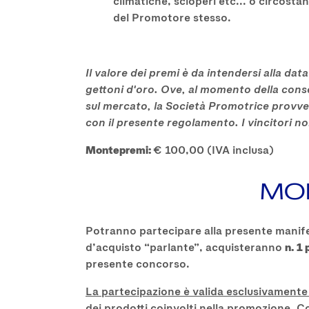
climatiche, scioperi etc... o circostan
del Promotore stesso.
Il valore dei premi è da intendersi alla da
gettoni d'oro. Ove, al momento della conse
sul mercato, la Società Promotrice provved
con il presente regolamento. I vincitori n
Montepremi:
€ 100,00 (IVA inclusa)
MOD
Potranno partecipare alla presente manife
d’acquisto “parlante”, acquisteranno
n.
1 
presente concorso.
La partecipazione è valida esclusivamente
dei prodotti coinvolti nella promozione
. C