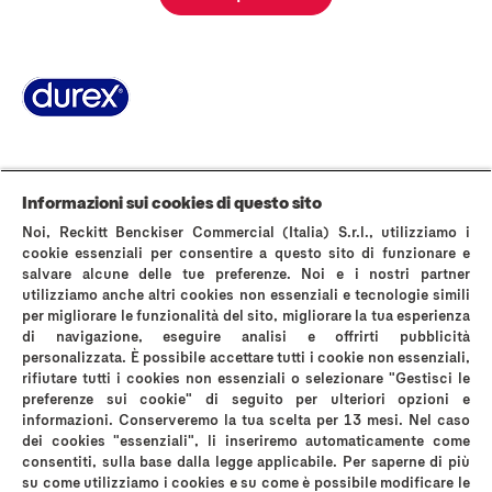
Pagina Informazioni su Durex
World’s #1 Condom
La storia di Durex
Domande Frequenti
Area stampa
Contattaci
Informazioni sui cookies di questo sito
AVVERTENZE E INFORMAZIONI DI SICUREZZA
Noi, Reckitt Benckiser Commercial (Italia) S.r.l., utilizziamo i
Politica sui cookies
Avviso sulla Privacy
cookie essenziali per consentire a questo sito di funzionare e
salvare alcune delle tue preferenze. Noi e i nostri partner
Termini & Condizioni di Utilizzo del Sito Web
utilizziamo anche altri cookies non essenziali e tecnologie simili
Privacy A luci accese
Informativa privacy instagram
per migliorare le funzionalità del sito, migliorare la tua esperienza
Mappa del sito
di navigazione, eseguire analisi e offrirti pubblicità
personalizzata. È possibile accettare tutti i cookie non essenziali,
rifiutare tutti i cookies non essenziali o selezionare "Gestisci le
preferenze sui cookie" di seguito per ulteriori opzioni e
informazioni. Conserveremo la tua scelta per 13 mesi. Nel caso
dei cookies "essenziali", li inseriremo automaticamente come
*comparati con i normali preservativi in lattice Durex
consentiti, sulla base dalla legge applicabile. Per saperne di più
su come utilizziamo i cookies e su come è possibile modificare le
Reckitt Benckiser Healthcare (Italia) S.p.A