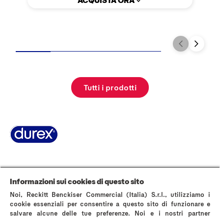
Tutti i prodotti
Pagina Informazioni su Durex
World’s #1 Condom
La storia di Durex
Domande Frequenti
Area stampa
Contattaci
Informazioni sui cookies di questo sito
AVVERTENZE E INFORMAZIONI DI SICUREZZA
Noi, Reckitt Benckiser Commercial (Italia) S.r.l., utilizziamo i
Politica sui cookies
Avviso sulla Privacy
cookie essenziali per consentire a questo sito di funzionare e
salvare alcune delle tue preferenze. Noi e i nostri partner
Termini & Condizioni di Utilizzo del Sito Web