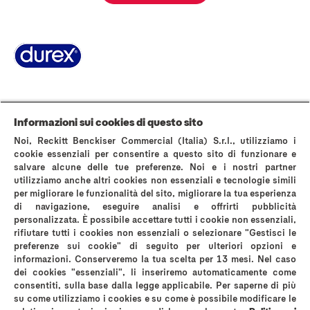
Pagina Informazioni su Durex
World’s #1 Condom
La storia di Durex
Domande Frequenti
Area stampa
Contattaci
Informazioni sui cookies di questo sito
AVVERTENZE E INFORMAZIONI DI SICUREZZA
Noi, Reckitt Benckiser Commercial (Italia) S.r.l., utilizziamo i
Politica sui cookies
Avviso sulla Privacy
cookie essenziali per consentire a questo sito di funzionare e
salvare alcune delle tue preferenze. Noi e i nostri partner
Termini & Condizioni di Utilizzo del Sito Web
utilizziamo anche altri cookies non essenziali e tecnologie simili
Privacy A luci accese
Informativa privacy instagram
per migliorare le funzionalità del sito, migliorare la tua esperienza
Mappa del sito
di navigazione, eseguire analisi e offrirti pubblicità
personalizzata. È possibile accettare tutti i cookie non essenziali,
rifiutare tutti i cookies non essenziali o selezionare "Gestisci le
preferenze sui cookie" di seguito per ulteriori opzioni e
informazioni. Conserveremo la tua scelta per 13 mesi. Nel caso
dei cookies "essenziali", li inseriremo automaticamente come
*comparati con i normali preservativi in lattice Durex
consentiti, sulla base dalla legge applicabile. Per saperne di più
su come utilizziamo i cookies e su come è possibile modificare le
Reckitt Benckiser Healthcare (Italia) S.p.A