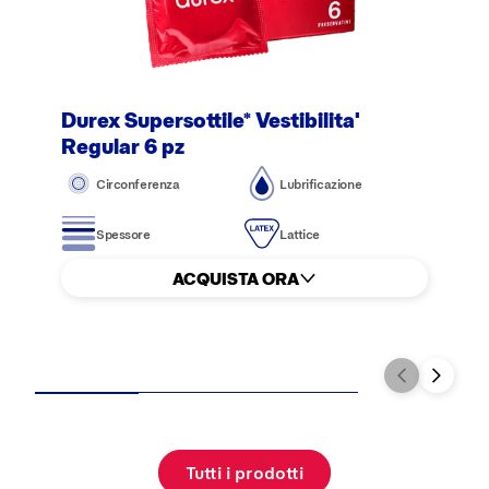
Durex Supersottile* Vestibilita'
Regular 6 pz
Circonferenza
Lubrificazione
Spessore
Lattice
ACQUISTA ORA
Tutti i prodotti