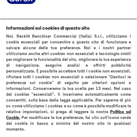
Pagina Informazioni su Durex
World’s #1 Condom
La storia di Durex
Domande Frequenti
Area stampa
Contattaci
Informazioni sui cookies di questo sito
AVVERTENZE E INFORMAZIONI DI SICUREZZA
Noi, Reckitt Benckiser Commercial (Italia) S.r.l., utilizziamo i
Politica sui cookies
Avviso sulla Privacy
cookie essenziali per consentire a questo sito di funzionare e
salvare alcune delle tue preferenze. Noi e i nostri partner
Termini & Condizioni di Utilizzo del Sito Web
utilizziamo anche altri cookies non essenziali e tecnologie simili
Privacy A luci accese
Informativa privacy instagram
per migliorare le funzionalità del sito, migliorare la tua esperienza
Mappa del sito
di navigazione, eseguire analisi e offrirti pubblicità
personalizzata. È possibile accettare tutti i cookie non essenziali,
rifiutare tutti i cookies non essenziali o selezionare "Gestisci le
preferenze sui cookie" di seguito per ulteriori opzioni e
informazioni. Conserveremo la tua scelta per 13 mesi. Nel caso
dei cookies "essenziali", li inseriremo automaticamente come
*comparati con i normali preservativi in lattice Durex
consentiti, sulla base dalla legge applicabile. Per saperne di più
su come utilizziamo i cookies e su come è possibile modificare le
Reckitt Benckiser Healthcare (Italia) S.p.A
relative impostazioni, si prega di leggere la nostra
Politica sui
Via G. Spadolini, n. 7 – 20141 Milano
Cookie.
Per modificare le tue preferenze, fai clic sull'icona verde
Partita IVA 01768930131
dei cookie in basso a sinistra del nostro sito in qualsiasi
Codice Fiscale e Numero di iscrizione al registro delle imprese di Milano
Monza Brianza Lodi 06325010152
momento.
Numero R.E.A. MI – 1758226