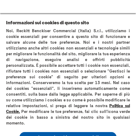
Pagina Informazioni su Durex
World’s #1 Condom
La storia di Durex
Domande Frequenti
Area stampa
Contattaci
Informazioni sui cookies di questo sito
AVVERTENZE E INFORMAZIONI DI SICUREZZA
Noi, Reckitt Benckiser Commercial (Italia) S.r.l., utilizziamo i
Politica sui cookies
Avviso sulla Privacy
cookie essenziali per consentire a questo sito di funzionare e
salvare alcune delle tue preferenze. Noi e i nostri partner
Termini & Condizioni di Utilizzo del Sito Web
utilizziamo anche altri cookies non essenziali e tecnologie simili
Privacy A luci accese
Informativa privacy instagram
per migliorare le funzionalità del sito, migliorare la tua esperienza
Mappa del sito
di navigazione, eseguire analisi e offrirti pubblicità
personalizzata. È possibile accettare tutti i cookie non essenziali,
rifiutare tutti i cookies non essenziali o selezionare "Gestisci le
preferenze sui cookie" di seguito per ulteriori opzioni e
informazioni. Conserveremo la tua scelta per 13 mesi. Nel caso
dei cookies "essenziali", li inseriremo automaticamente come
*comparati con i normali preservativi in lattice Durex
consentiti, sulla base dalla legge applicabile. Per saperne di più
su come utilizziamo i cookies e su come è possibile modificare le
Reckitt Benckiser Healthcare (Italia) S.p.A
relative impostazioni, si prega di leggere la nostra
Politica sui
Via G. Spadolini, n. 7 – 20141 Milano
Cookie.
Per modificare le tue preferenze, fai clic sull'icona verde
Partita IVA 01768930131
dei cookie in basso a sinistra del nostro sito in qualsiasi
Codice Fiscale e Numero di iscrizione al registro delle imprese di Milano
momento.
Monza Brianza Lodi 06325010152
Numero R.E.A. MI – 1758226
Capitale sociale Euro 3.620.000 i.v. Socio unico Reckitt Benckiser Holdings