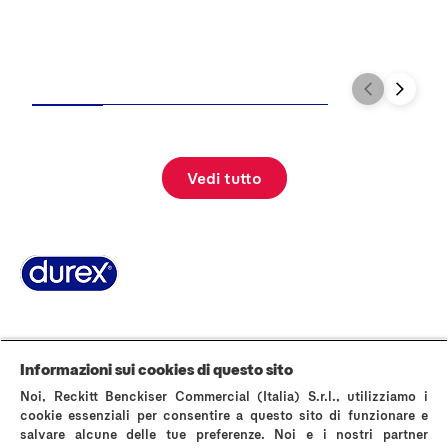
T
Vedi tutto
Pagina Informazioni su Durex
World’s #1 Condom
La storia di Durex
Domande Frequenti
Area stampa
Contattaci
Informazioni sui cookies di questo sito
AVVERTENZE E INFORMAZIONI DI SICUREZZA
Noi, Reckitt Benckiser Commercial (Italia) S.r.l., utilizziamo i
Politica sui cookies
Avviso sulla Privacy
cookie essenziali per consentire a questo sito di funzionare e
salvare alcune delle tue preferenze. Noi e i nostri partner
Termini & Condizioni di Utilizzo del Sito Web