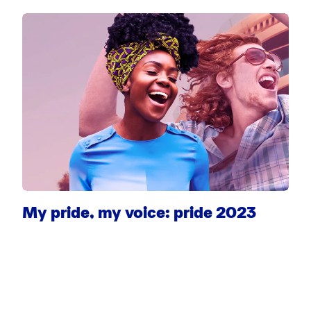
My pride, my voice: pride 2023
S