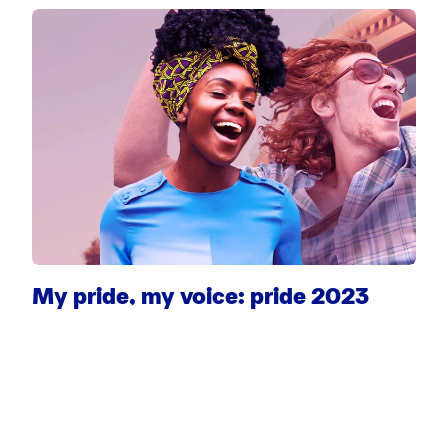
My pride, my voice: pride 2023
S