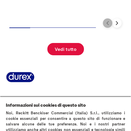
T
Vedi tutto
Pagina Informazioni su Durex
World’s #1 Condom
La storia di Durex
Domande Frequenti
Area stampa
Contattaci
Informazioni sui cookies di questo sito
AVVERTENZE E INFORMAZIONI DI SICUREZZA
Noi, Reckitt Benckiser Commercial (Italia) S.r.l., utilizziamo i
Politica sui cookies
Avviso sulla Privacy
cookie essenziali per consentire a questo sito di funzionare e
salvare alcune delle tue preferenze. Noi e i nostri partner
Termini & Condizioni di Utilizzo del Sito Web
utilizziamo anche altri cookies non essenziali e tecnologie simili