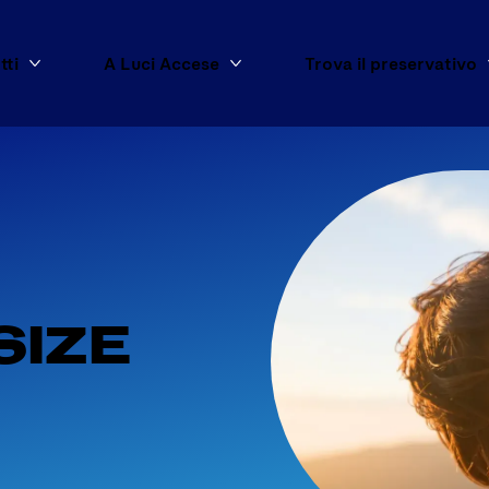
tti
A Luci Accese
Trova il preservativo
Mostra di più Tutti i prodotti
Mostra di più A Luci Accese
SIZE 