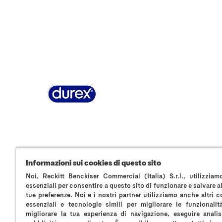
Pagina Informazioni su Durex
World’s #1 Co
AVVERTENZE E INFORMAZIONI DI SICUREZZ
Privacy A luci accese
Informativa privacy ins
Informazioni sui cookies di questo sito
Noi, Reckitt Benckiser Commercial (Italia) S.r.l., utilizzia
essenziali per consentire a questo sito di funzionare e salvare a
*comparati con i normali preservativi in lattice Durex
tue preferenze. Noi e i nostri partner utilizziamo anche altri 
essenziali e tecnologie simili per migliorare le funzionalit
Reckitt Benckiser Healthcare (Italia) S.p.A
migliorare la tua esperienza di navigazione, eseguire analisi
Via G. Spadolini, n. 7 – 20141 Milano