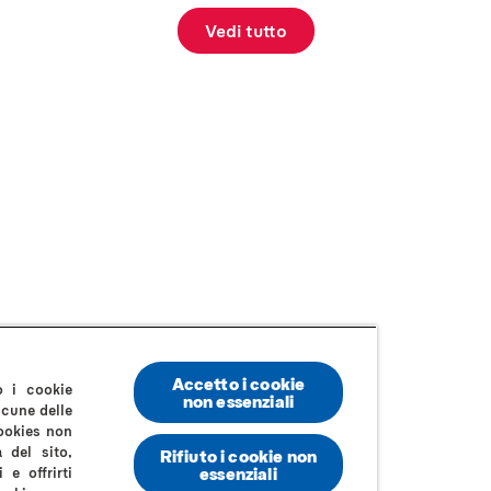
Vedi tutto
ndom
La storia di Durex
Domande Frequenti
Area stampa
Con
A
Politica sui cookies
Avviso sulla Privacy
Termini & Condizio
tagram
Mappa del sito
Accetto i cookie
mo i cookie
non essenziali
lcune delle
cookies non
à del sito,
Rifiuto i cookie non
essenziali
 e offrirti