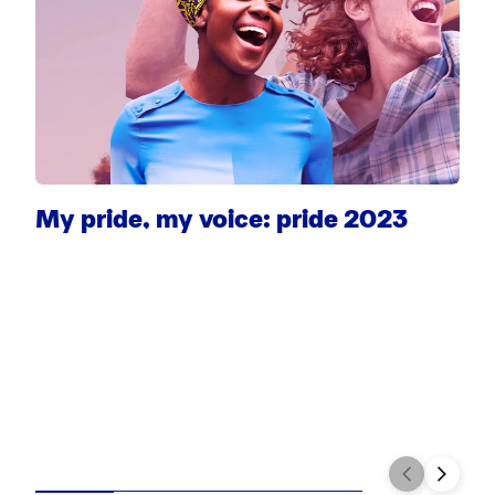
My pride, my voice: pride 2023
S
T