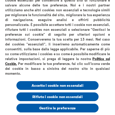
cookie essenziali per consentire a questo sito di funzionare e
salvare alcune delle tue preferenze. Noi e i nostri partner
utilizziamo anche altri cookies non essenziali e tecnologie simili
per migliorare le funzionalità del sito, migliorare la tua esperienza
di navigazione, eseguire analisi e offrirti pubblicità
personalizzata. È possibile accettare tutti i cookie non essenziali,
rifiutare tutti i cookies non essenziali o selezionare "Gestisci le
preferenze sui cookie" di seguito per ulteriori opzioni e
informazioni. Conserveremo la tua scelta per 13 mesi. Nel caso
dei cookies "essenziali", li inseriremo automaticamente come
consentiti, sulla base dalla legge applicabile. Per saperne di più
su come utilizziamo i cookies e su come è possibile modificare le
relative impostazioni, si prega di leggere la nostra
Politica sui
Cookie.
Per modificare le tue preferenze, fai clic sull'icona verde
dei cookie in basso a sinistra del nostro sito in qualsiasi
Articoli
momento.
Epatite B: trasmissione, cura e
prevenzione
Accetto i cookie non essenziali
Rifiuto i cookie non essenziali
Gestire le preferenze